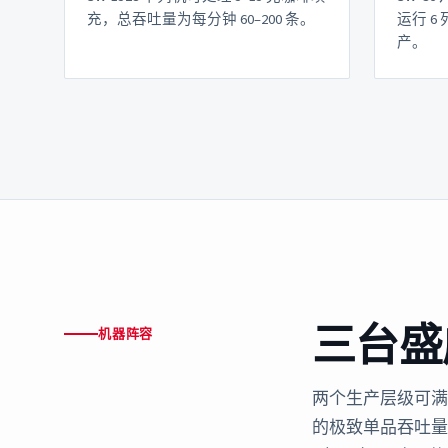
充，总吞吐量为每分钟 60–200 条。
运行 
产。
三台盛
机器阵容
两个生产层级可
的极致单品吞吐