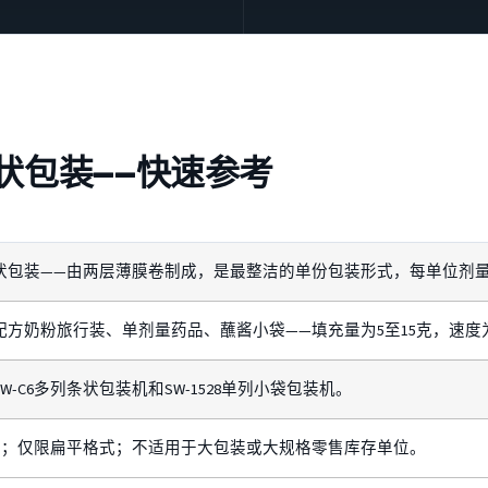
状包装——快速参考
状包装——由两层薄膜卷制成，是最整洁的单份包装形式，每单位剂
方奶粉旅行装、单剂量药品、蘸酱小袋——填充量为5至15克，速度为每
SW-C6多列条状包装机和SW-1528单列小袋包装机。
封；仅限扁平格式；不适用于大包装或大规格零售库存单位。