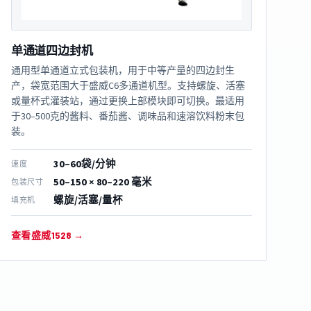
单通道四边封机
通用型单通道立式包装机，用于中等产量的四边封生
产，袋宽范围大于盛威C6多通道机型。支持螺旋、活塞
或量杯式灌装站，通过更换上部模块即可切换。最适用
于30–500克的酱料、番茄酱、调味品和速溶饮料粉末包
装。
30–60袋/分钟
速度
50–150 × 80–220 毫米
包装尺寸
螺旋/活塞/量杯
填充机
查看盛威1528 →