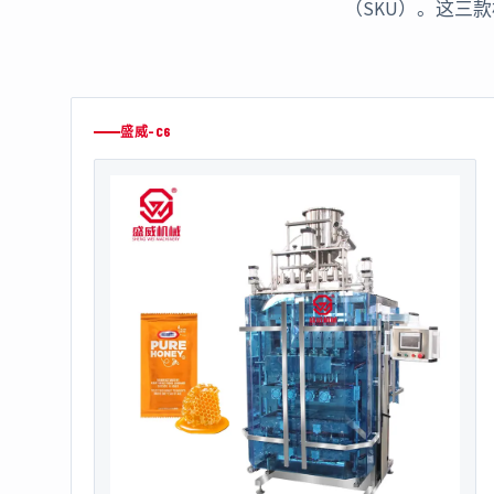
（SKU）。这三
盛威-C6