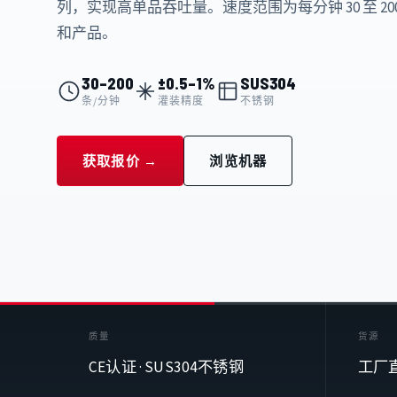
列，实现高单品吞吐量。速度范围为每分钟 30 至 2
和产品。
30–200
±0.5–1%
SUS304
条/分钟
灌装精度
不锈钢
获取报价 →
浏览机器
质量
货源
CE认证 · SUS304不锈钢
工厂直