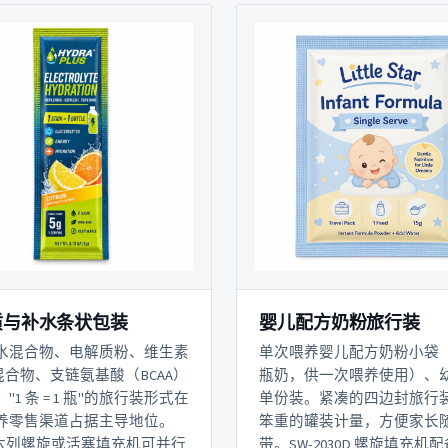
质与补水条状包装
婴儿配方奶粉旅行装
水混合物、电解质粉、维生素
单次喂养婴儿配方奶粉小袋（1 
混合物、支链氨基酸（BCAA）
瓶奶，供一次喂养使用）、
"1 条 = 1 瓶"的旅行装形式在
单份装。紧凑的四边封旅行
养零售渠道占据主导地位。
笨重的罐装计量，方便家长
6 六列螺旋或活塞填充机可并行
带。SW-2030D 螺旋填充机