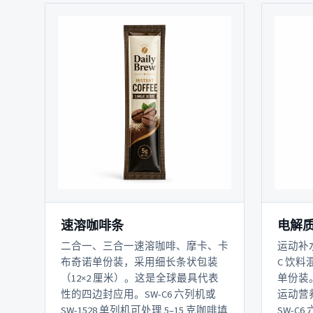
速溶咖啡条
电解
二合一、三合一速溶咖啡、摩卡、卡
运动补
布奇诺单份装，采用细长条状包装
C 饮料
（12×2 厘米）。这是全球最具代表
单份装。
性的四边封应用。SW-C6 六列机或
运动营
SW-1528 单列机可处理 5–15 克咖啡填
SW-C