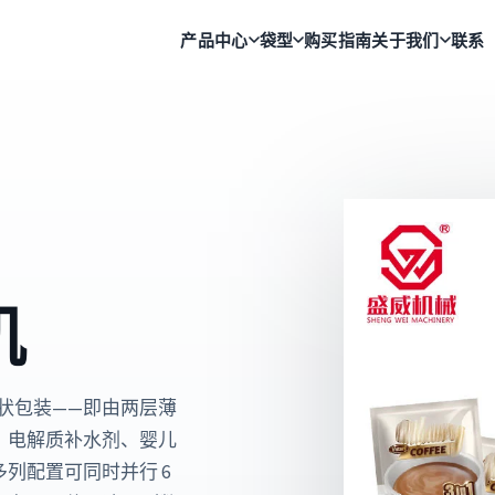
产品中心
袋型
购买指南
关于我们
联系
机
状包装——即由两层薄
、电解质补水剂、婴儿
列配置可同时并行 6