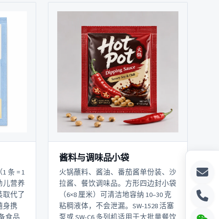
酱料与调味品小袋
条 = 1
火锅蘸料、酱油、番茄酱单份装、沙
幼儿营养
拉酱、餐饮调味品。方形四边封小袋
装取代了
（6×8 厘米）可清洁地容纳 10–30 克
随身携
粘稠液体，不会泄漏。SW-1528 活塞
配备食品
泵或 SW-C6 多列机适用于大批量餐饮