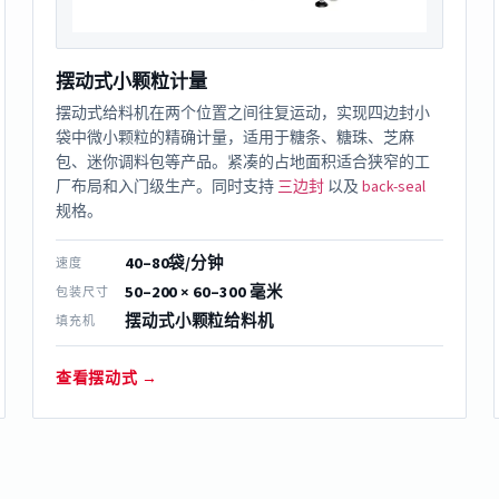
摆动式小颗粒计量
摆动式给料机在两个位置之间往复运动，实现四边封小
袋中微小颗粒的精确计量，适用于糖条、糖珠、芝麻
包、迷你调料包等产品。紧凑的占地面积适合狭窄的工
厂布局和入门级生产。同时支持
三边封
以及
back-seal
规格。
40–80袋/分钟
速度
50–200 × 60–300 毫米
包装尺寸
摆动式小颗粒给料机
填充机
查看摆动式 →