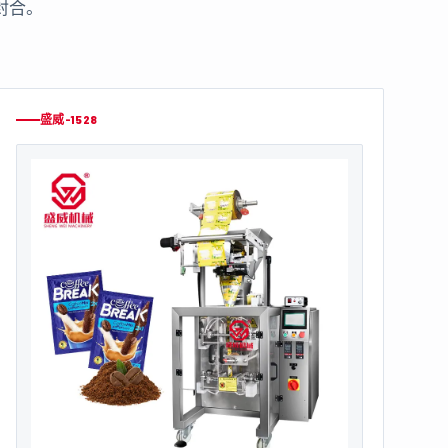
封合。
盛威-1528