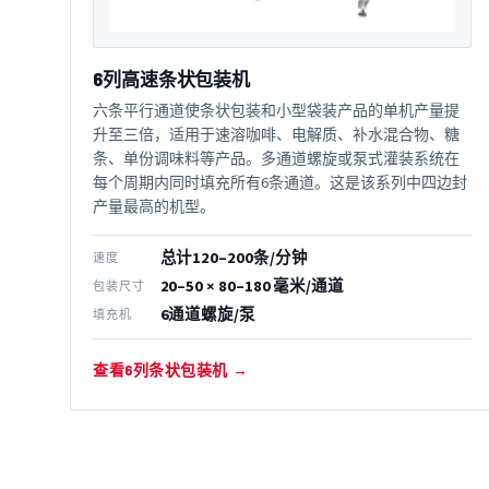
6列高速条状包装机
六条平行通道使条状包装和小型袋装产品的单机产量提
升至三倍，适用于速溶咖啡、电解质、补水混合物、糖
条、单份调味料等产品。多通道螺旋或泵式灌装系统在
每个周期内同时填充所有6条通道。这是该系列中四边封
产量最高的机型。
总计120–200条/分钟
速度
20–50 × 80–180 毫米/通道
包装尺寸
6通道螺旋/泵
填充机
查看6列条状包装机 →